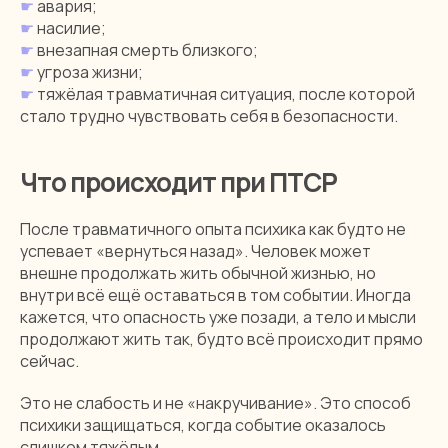
☛
авария;
☛
насилие;
☛
внезапная смерть близкого;
☛
угроза жизни;
☛
тяжёлая травматичная ситуация, после которой
стало трудно чувствовать себя в безопасности.
Что происходит при ПТСР
После травматичного опыта психика как будто не
успевает «вернуться назад». Человек может
внешне продолжать жить обычной жизнью, но
внутри всё ещё оставаться в том событии. Иногда
кажется, что опасность уже позади, а тело и мысли
продолжают жить так, будто всё происходит прямо
сейчас.
Это не слабость и не «накручивание». Это способ
психики защищаться, когда событие оказалось
слишком тяжёлым.