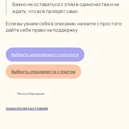
Важно не оставаться с этим в одиночестве и не
ждать, что всё пройдёт само.
Если вы узнали себя в описании, начните с простого:
дайте себе право на поддержку.
Выбрать начинающего психолога
Выбрать специалиста с опытом
«Перемена»
Регина Подгорная
ПСИХОЛОГИЯ СОСТОЯНИЙ
Делаем профессиональную психотерапию
не привилегией, а доступной реальностью,
где каждый чувствует себя безопасно