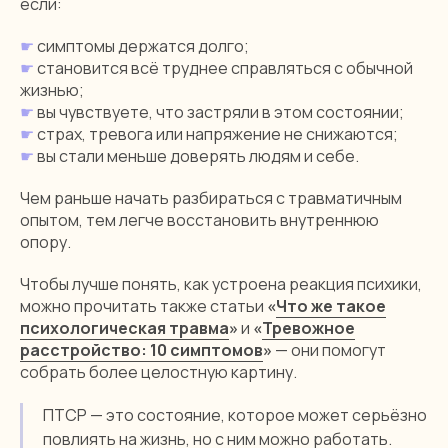
если:
☛
симптомы держатся долго;
☛
становится всё труднее справляться с обычной
жизнью;
☛
вы чувствуете, что застряли в этом состоянии;
☛
страх, тревога или напряжение не снижаются;
☛
вы стали меньше доверять людям и себе.
Чем раньше начать разбираться с травматичным
опытом, тем легче восстановить внутреннюю
опору.
Чтобы лучше понять, как устроена реакция психики,
можно прочитать также статьи
«
Что же такое
психологическая травма
»
и
«
Тревожное
расстройство: 10 симптомов
»
— они помогут
собрать более целостную картину.
ПТСР — это состояние, которое может серьёзно
повлиять на жизнь, но с ним можно работать.