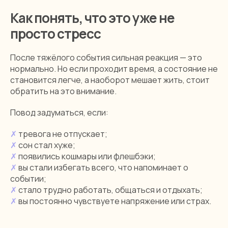
Как понять, что это уже не
просто стресс
После тяжёлого события сильная реакция — это
нормально. Но если проходит время, а состояние не
становится легче, а наоборот мешает жить, стоит
обратить на это внимание.
Повод задуматься, если:
✗
тревога не отпускает;
✗
сон стал хуже;
✗
появились кошмары или флешбэки;
✗
вы стали избегать всего, что напоминает о
событии;
✗
стало трудно работать, общаться и отдыхать;
✗
вы постоянно чувствуете напряжение или страх.