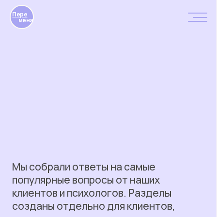
Пере
мена
Мы собрали ответы на самые
популярные вопросы от наших
клиентов и психологов. Разделы
созданы отдельно для клиентов,
которые ищут психологическую
помощь, и для психологов, которые
хотят присоединиться к сообществу.
Если вы не нашли своего — напишите