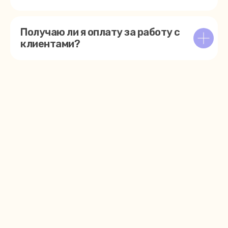
Написать в Telegram
Получаю ли я оплату за работу с
клиентами?
«Перемена»
Делаем профессиональную психотерапию
не привилегией, а доступной реальностью,
где каждый чувствует себя безопасно
в своем большом и важном процессе
Читайте и слушайте нас —
статьи, советы психологов,
живые беседы и истории