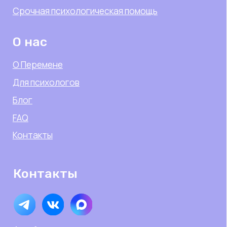
© 2025-2026, Перемена
ИП Подгорная Регина Равилевна
ИНН: 562503421057
ОГРНИП 325632700004931