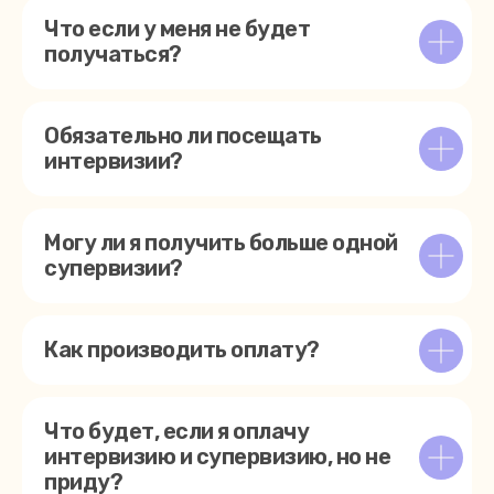
Что если у меня не будет
получаться?
Обязательно ли посещать
интервизии?
Могу ли я получить больше одной
супервизии?
Как производить оплату?
Что будет, если я оплачу
Написать в Telegram-бот
интервизию и супервизию, но не
приду?