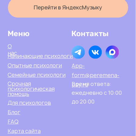
Документы
Политика конфиденциальности
Согласие на обработку данных
Правила этики
Договор оферты психологи
Договор оферты клиенты
Разработка сайта
© 2025-2026, Перемена
ИП Подгорная Регина
Равилевна
ИНН: 562503421057
ОГРНИП 325632700004931