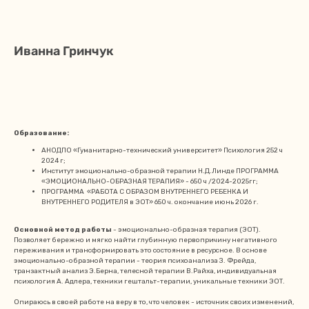
Иванна Гринчук
Записаться к психологу
Образование:
АНОДПО «Гуманитарно-технический университет» Психология 252 ч
2024 г;
Институт эмоционально-образной терапии Н.Д.Линде ПРОГРАММА
«ЭМОЦИОНАЛЬНО-ОБРАЗНАЯ ТЕРАПИЯ» - 650 ч /2024-2025гг;
ПРОГРАММА «РАБОТА С ОБРАЗОМ ВНУТРЕННЕГО РЕБЕНКА И
ВНУТРЕННЕГО РОДИТЕЛЯ в ЭОТ» 650 ч. окончание июнь 2026 г.
Основной метод работы
- эмоционально-образная терапия (ЭОТ).
Позволяет бережно и мягко найти глубинную первопричину негативного
переживания и трансформировать это состояние в ресурсное. В основе
эмоционально-образной терапии - теория психоанализа З. Фрейда,
транзактный анализ Э.Берна, телесной терапии В.Райха, индивидуальная
психология А. Адлера, техники гештальт-терапии, уникальные техники ЭОТ.
Опираюсь в своей работе на веру в то, что человек - источник своих изменений,