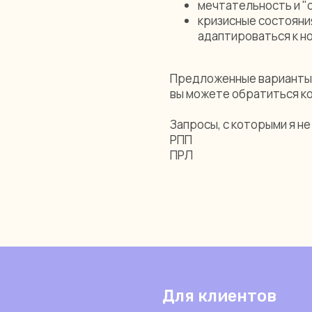
мечтательность и "
кризисные состояния
адаптироваться к н
Предложенные варианты -
вы можете обратиться ко
Запросы, с которыми я н
РПП
ПРЛ
Для клиентов
Начинающие психологи
Опытные психологи
Семейные психологи
Срочная психологическая помощь