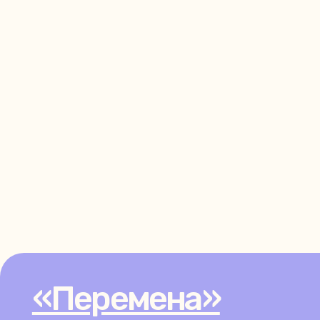
«Перемена»
Делаем профессиональную психотерапию
не привилегией, а доступной реальностью,
где каждый чувствует себя безопасно
в своем большом и важном процессе