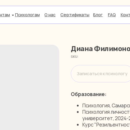
Психологам
О нас
Сертификаты
Блог
FAQ
Контакты
Диана Филимоно
SKU:
Записаться к психологу
Образование:
Психология, Самарск
Психология личност
университет, 2024-
Курс "Резильентност