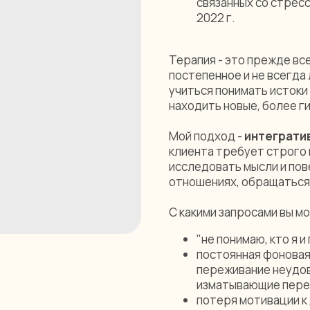
связанных со стрессо
2022 г.
Терапия - это прежде вс
постепенное и не всегда
учиться понимать истоки
находить новые, более ги
Мой подход -
интеграти
клиента требует строго 
исследовать мысли и пов
отношениях, обращаться 
С какими запросами вы м
"не понимаю, кто я и
постоянная фоновая
переживание неудов
изматывающие пере
потеря мотивации к 