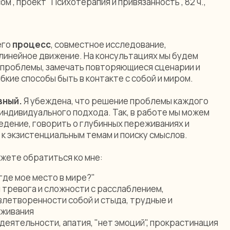
м", проект "Психотерапия и привязанность", 82 ч.,
его
процесс
, совместное исследование,
 линейное движение. На консультациях мы будем
 проблемы, замечать повторяющиеся сценарии и
бкие способы быть в контакте с собой и миром.
вный.
Я убеждена, что решение проблемы каждого
индивидуального подхода. Так, в работе мы можем
едение, говорить о глубинных переживаниях и
к экзистенциальным темам и поиску смыслов.
ожете обратиться ко мне:
 где мое место в мире?"
 тревога и сложности с расслаблением,
летворенности собой и стыда, трудные и
живания
деятельности, апатия, "нет эмоций", прокрастинация