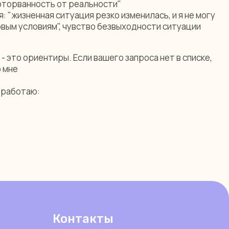
оторванность от реальности"
: "жизненная ситуация резко изменилась, и я не могу
овым условиям", чувство безвыходности ситуации
 это ориентиры. Если вашего запроса нет в списке,
 мне
е работаю:
Контакты
App-form@peremena-psy.ru
Время ответа: ежедневно с 10:00 до 20:00