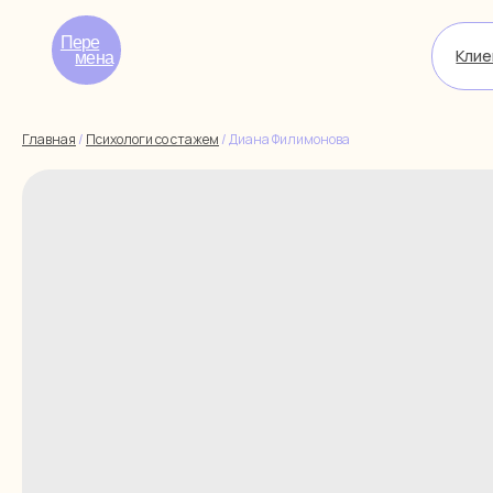
Пере
Клиентам
мена
Главная
/
Психологи со стажем
/
Диана Филимонова