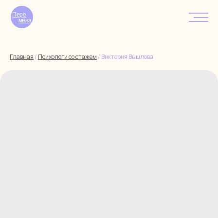
Пере
мена
Главная
/
Психологи со стажем
/
Виктория Вышлова