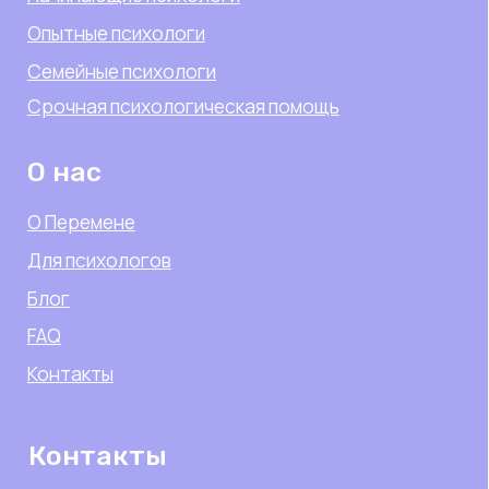
Политика конфиденциальности
Согласие на обработку данных
Правила этики
Договор оферты психологи
Договор оферты клиенты
Карта сайта
Разработка сайта
© 2025-2026, Перемена
ИП Подгорная Регина Равилевна
ИНН: 562503421057
ОГРНИП 325632700004931