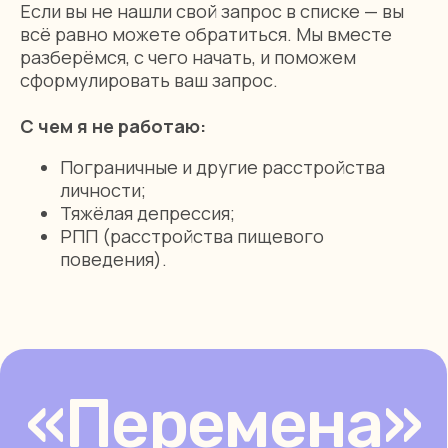
Если вы не нашли свой запрос в списке — вы
всё равно можете обратиться. Мы вместе
Делаем профессиональную психотерапию
разберёмся, с чего начать, и поможем
не привилегией, а доступной реальностью,
где каждый чувствует себя безопасно
сформулировать ваш запрос.
в своем большом и важном процессе
С чем я не работаю:
Читайте и слушайте нас —
Пограничные и другие расстройства
статьи, советы психологов,
личности;
живые беседы и истории
Тяжёлая депрессия;
РПП (расстройства пищевого
Telegram-канал
ЯндексМузыка
поведения).
Для клиентов
Начинающие психологи
Опытные психологи
Семейные психологи
Срочная психологическая помощь