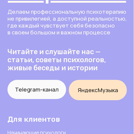
О нас
О Перемене
Для психологов
Блог
FAQ
Контакты
Контакты
App-form@peremena-psy.ru
Время ответа: ежедневно с 10:00 до 20:00
Документы