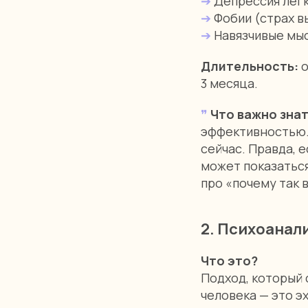
➔
Депрессия лёгк
➔
Фобии (страх в
➔
Навязчивые мыс
Длительность:
о
3 месяца.
❞
Что важно зна
эффективностью.
сейчас. Правда, 
может показаться
про «почему так 
2. Психоанал
Что это?
Подход, который 
человека — это э