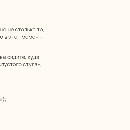
но не столько то,
мо в этот момент.
вы сидите, куда
«пустого стула»,
»);