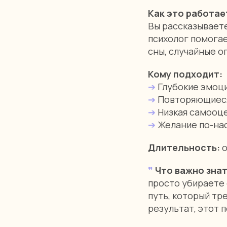
Как это работае
Вы рассказываете
психолог помога
сны, случайные о
Кому подходит:
➔
Глубокие эмоц
➔
Повторяющиеся 
➔
Низкая самооце
➔
Желание по-нас
Длительность:
о
❞
Что важно зна
просто убираете 
путь, который тр
результат, этот 