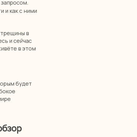
 запросом.
 и как с ними
ь трещины в
сь и сейчас
живёте в этом
оторым будет
убокое
мире
обзор