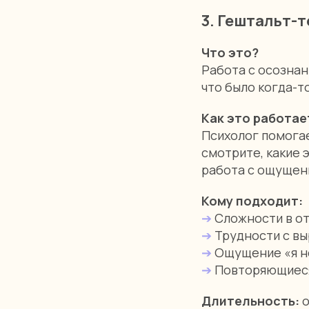
3. Гештальт-
Что это?
Работа с осознан
что было когда-то
Как это работае
Психолог помогае
смотрите, какие 
работа с ощущени
Кому подходит:
➔
Сложности в о
➔
Трудности с вы
➔
Ощущение «я не
➔
Повторяющиеся
Длительность:
о