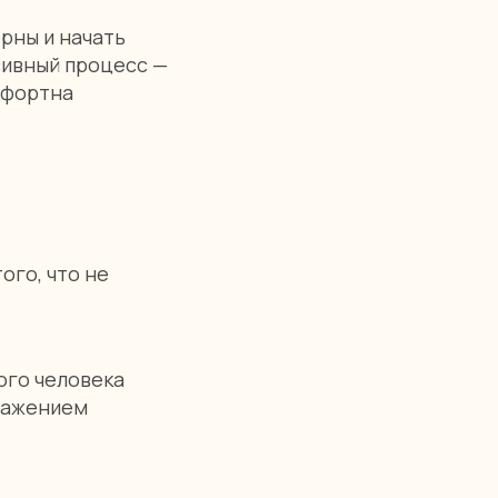
рны и начать
сивный процесс —
мфортна
ого, что не
ого человека
тражением