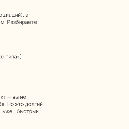
оциаций), а
им. Разбираете
е типа»);
кт — вы не
е. Но это долгий
 нужен быстрый