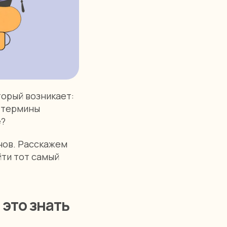
торый возникает:
и термины
е?
нов. Расскажем
йти тот самый
 это знать