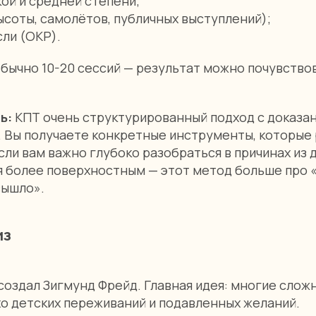
ой и средней степени;
ысоты, самолётов, публичных выступлений);
ли (ОКР).
бычно 10-20 сессий — результат можно почувствов
ть:
КПТ очень структурированный подход с доказа
 Вы получаете конкретные инструменты, которые 
если вам важно глубоко разобраться в причинах из 
 более поверхностным — этот метод больше про «
вышло».
из
создал Зигмунд Фрейд. Главная идея: многие слож
хо детских переживаний и подавленных желаний.