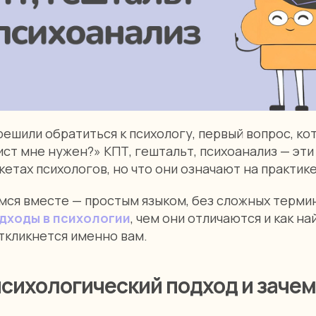
решили обратиться к психологу, первый вопрос, ко
ист мне нужен?» КПТ, гештальт, психоанализ — эт
кетах психологов, но что они означают на практик
мся вместе — простым языком, без сложных терми
дходы в психологии
, чем они отличаются и как на
ткликнется именно вам.
психологический подход и зачем