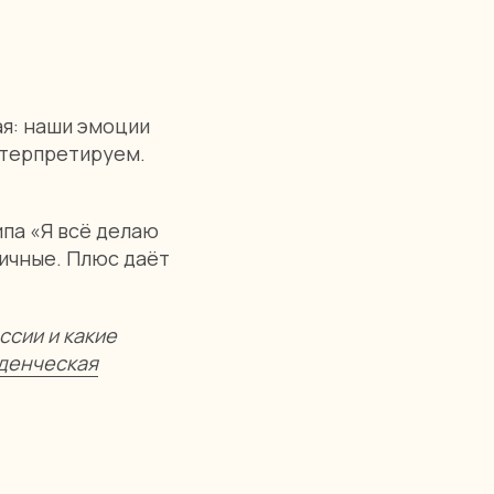
ая: наши эмоции
интерпретируем.
па «Я всё делаю
тичные. Плюс даёт
ссии и какие
денческая